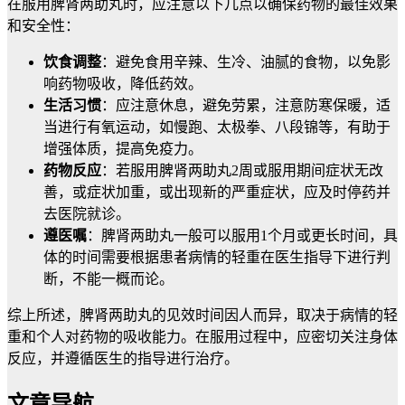
在服用脾肾两助丸时，应注意以下几点以确保药物的最佳效果
和安全性：
饮食调整
：避免食用辛辣、生冷、油腻的食物，以免影
响药物吸收，降低药效。
生活习惯
：应注意休息，避免劳累，注意防寒保暖，适
当进行有氧运动，如慢跑、太极拳、八段锦等，有助于
增强体质，提高免疫力。
药物反应
：若服用脾肾两助丸2周或服用期间症状无改
善，或症状加重，或出现新的严重症状，应及时停药并
去医院就诊。
遵医嘱
：脾肾两助丸一般可以服用1个月或更长时间，具
体的时间需要根据患者病情的轻重在医生指导下进行判
断，不能一概而论。
综上所述，脾肾两助丸的见效时间因人而异，取决于病情的轻
重和个人对药物的吸收能力。在服用过程中，应密切关注身体
反应，并遵循医生的指导进行治疗。
文章导航