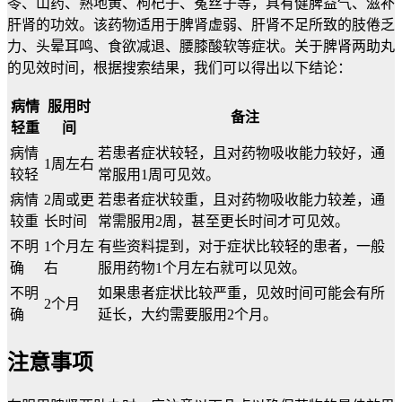
苓、山药、熟地黄、枸杞子、菟丝子等，具有健脾益气、滋补
肝肾的功效。该药物适用于脾肾虚弱、肝肾不足所致的肢倦乏
力、头晕耳鸣、食欲减退、腰膝酸软等症状。关于脾肾两助丸
的见效时间，根据搜索结果，我们可以得出以下结论：
病情
服用时
备注
轻重
间
病情
若患者症状较轻，且对药物吸收能力较好，通
1周左右
较轻
常服用1周可见效。
病情
2周或更
若患者症状较重，且对药物吸收能力较差，通
较重
长时间
常需服用2周，甚至更长时间才可见效。
不明
1个月左
有些资料提到，对于症状比较轻的患者，一般
确
右
服用药物1个月左右就可以见效。
不明
如果患者症状比较严重，见效时间可能会有所
2个月
确
延长，大约需要服用2个月。
注意事项