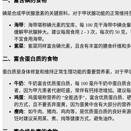
一、富含碘的食物
碘是合成甲状腺激素的关键原料，对于甲状腺功能的正常维持
海带
：海带堪称碘元素的宝库，每 100 克干海带中碘含
缓解甲状腺肿大。建议每周食用 2 - 3 次，每次约 
不宜食用海带。
紫菜
：紫菜同样富含碘元素，且含有丰富的膳食纤维和多
二、富含蛋白质的食物
蛋白质是身体修复和维持正常生理功能的重要营养素，对于甲
牛奶
：牛奶富含优质蛋白质，每 100 毫升牛奶中蛋白
者，因为甲亢患者代谢旺盛，常伴有钙排泄增加。建议每天饮用 
鸡蛋
：鸡蛋堪称营养的 “全能选手”，富含优质蛋白质、硒
的方式，且不要丢弃蛋黄，因为蛋黄中含有大部分的营养
瘦肉
：如牛肉、猪肉、鸡肉等，是优质蛋白质的良好来源
饪时建议采用蒸、煮、炖等健康方式，避免油炸。