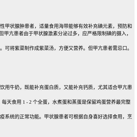
如单纯性甲状腺肿患者，适量食用海带能够有效补充碘元素，预防和
丰富。但甲亢患者由于甲状腺激素分泌过多，应严格限制碘的摄入，
。可将紫菜制作成紫菜汤，方便又营养。但甲亢患者需忌口。
患者饮用牛奶，既能补充蛋白质，又能补充钙质，尤其适合甲亢患
天食用 1 - 2 个全蛋，水煮蛋和蒸蛋是保留鸡蛋营养最完整
疫系统的正常功能。甲状腺患者可根据自身喜好选择食用，烹