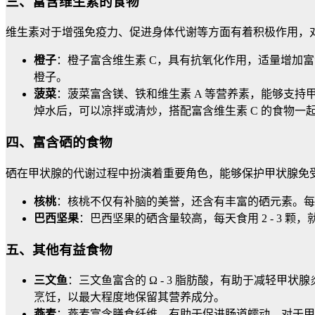
三、富含维生素的食物
维生素对于增强免疫力、促进身体代谢等方面有着积极作用，
橙子
：橙子富含维生素 C，具有抗氧化作用，适量增加富含
橙子。
菠菜
：菠菜富含镁、铁和维生素 A 等营养素，能够支持甲
焯水后，可以凉拌或清炒，搭配富含维生素 C 的食物一
四、富含硒的食物
硒在甲状腺的代谢过程中扮演着重要角色，能够保护甲状腺免
核桃
：核桃不仅有补脑的美誉，还含有丰富的硒元素。每天
巴西坚果
：巴西坚果的硒含量较高，每天食用 2 - 3
五、其他有益食物
三文鱼
：三文鱼富含的 Ω - 3 脂肪酸，有助于减轻甲
烹饪，以最大程度地保留其营养成分。
燕麦
：燕麦富含膳食纤维，有助于促进肠道蠕动，对于甲