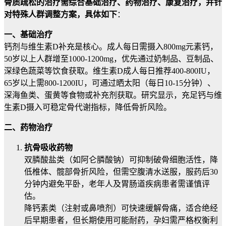
骨质疏松的治疗需综合基础治疗、药物治疗、康复治疗，并针
对特殊人群调整方案，具体如下
：
一、基础治疗
钙剂与维生素D补充是核心。成人每日需摄入800mg元素钙，
50岁以上人群增至1000-1200mg，优先通过奶制品、豆制品、
深绿色蔬菜等饮食获取。维生素D成人每日推荐400-800IU，
65岁以上需800-1200IU，可通过晒太阳（每日10-15分钟）、
深海鱼类、蛋黄等食物或补充剂获取。研究显示，充足钙与维
生素D摄入可稳定骨代谢指标，降低骨折风险。
二、药物治疗
抗骨吸收药物
双膦酸盐类（如阿仑膦酸钠）可抑制破骨细胞活性，降
低椎体、髋部骨折风险，但需空腹清水送服，服药后30
分钟内避免平卧，老年人及胃肠道疾病患者需谨慎评
估。
降钙素类（注射或鼻喷剂）可快速缓解骨痛，适合绝经
后早期患者，但长期使用可能耐药，孕妇需严格权衡利