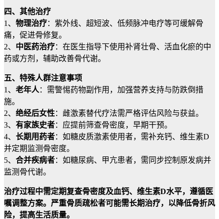
四、其他治疗
1、
物理治疗
：紫外线、超短波、低频脉冲电疗等可缓解骨
痛，促进骨修复。
2、
中医药治疗
：在医生指导下使用补肾壮骨、活血化瘀的中
药或方剂，辅助改善骨代谢。
五、特殊人群注意事项
1、
老年人
：需警惕药物副作用，加强营养支持与防跌倒措
施。
2、
绝经后女性
：雌激素替代疗法需严格评估风险与获益。
3、
有家族史者
：应提前筛查骨密度，早期干预。
4、
长期用药者
：如糖皮质激素使用者，需补充钙、维生素D
并定期监测骨密度。
5、
合并疾病者
：如糖尿病、甲亢患者，需同步控制原发病并
监测骨代谢。
治疗过程中需定期复查骨密度及血钙、维生素D水平，遵循医
嘱调整方案。严重骨质疏松者可能需长期治疗，以降低骨折风
险，提高生活质量。