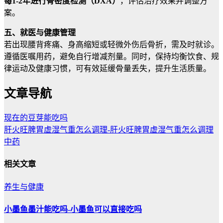
每1-2年进行骨密度检测（DXA）
，评估治疗效果并调整方
案。
五、就医与健康管理
若出现腰背疼痛、身高缩短或轻微外伤后骨折，需及时就诊。
遵循医嘱用药，避免自行增减剂量。同时，保持均衡饮食、规
律运动及健康习惯，可有效延缓骨量丢失，提升生活质量。
文章导航
现在的豆芽能吃吗
肝火旺脾胃虚湿气重怎么调理-肝火旺脾胃虚湿气重怎么调理
中药
相关文章
养生与健康
小墨鱼墨汁能吃吗-小墨鱼可以直接吃吗