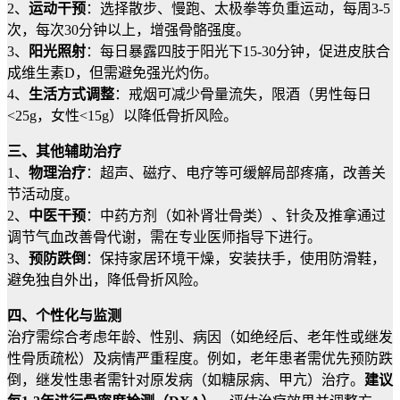
2、
运动干预
：选择散步、慢跑、太极拳等负重运动，每周3-5
次，每次30分钟以上，增强骨骼强度。
3、
阳光照射
：每日暴露四肢于阳光下15-30分钟，促进皮肤合
成维生素D，但需避免强光灼伤。
4、
生活方式调整
：戒烟可减少骨量流失，限酒（男性每日
<25g，女性<15g）以降低骨折风险。
三、其他辅助治疗
1、
物理治疗
：超声、磁疗、电疗等可缓解局部疼痛，改善关
节活动度。
2、
中医干预
：中药方剂（如补肾壮骨类）、针灸及推拿通过
调节气血改善骨代谢，需在专业医师指导下进行。
3、
预防跌倒
：保持家居环境干燥，安装扶手，使用防滑鞋，
避免独自外出，降低骨折风险。
四、个性化与监测
治疗需综合考虑年龄、性别、病因（如绝经后、老年性或继发
性骨质疏松）及病情严重程度。例如，老年患者需优先预防跌
倒，继发性患者需针对原发病（如糖尿病、甲亢）治疗。
建议