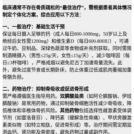
临床通常不存在骨质疏松的“最佳治疗”，需根据患者具体情况
制定个体化方案，综合应用以下方法
：
一、一般治疗：基础生活干预
保证每日摄入足够的钙（成人每日800-1000mg，50岁以上及
绝经后女性需1200mg）和维生素D（每日600-800IU），可通
过牛奶、豆制品、深绿色蔬菜等食物或补充剂获取。同时需限
制酒精摄入（男性≤25g/天，女性≤15g/天）、减少咖啡因（每
日≤3杯咖啡），严格戒烟以避免尼古丁加速骨量流失。此
外，避免过度节食或长期卧床，防止体重过低或肌肉萎缩加重
骨骼负担。
二、药物治疗：抑制骨吸收或促进骨形成
需严格遵循医生指导用药。
双膦酸盐类
（如阿仑膦酸钠、伊班
膦酸钠）是常用药物，通过抑制破骨细胞活性减少骨吸收，降
低椎体和非椎体骨折风险。
其他药物
包括选择性雌激素受体调
节剂（如雷洛昔芬）、降钙素（缓解急性骨痛）、甲状旁腺激
素类似物（如特立帕肽，促进骨形成）等。治疗期间需定期监
测血钙、肾功能及骨密度，避免药物过量或副作用。