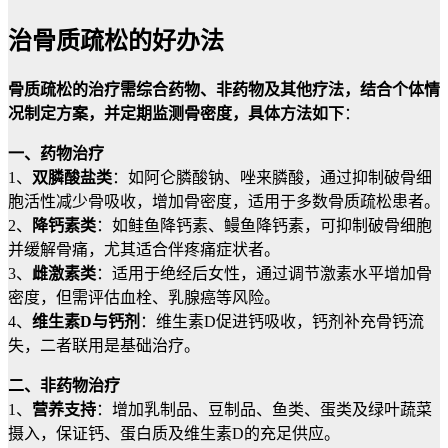
治骨质疏松的好办法
骨质疏松的治疗需综合药物、非药物及其他疗法，结合个体情
况制定方案，并定期监测骨密度，具体方法如下
：
一、药物治疗
1、
双膦酸盐类
：如阿仑膦酸钠、唑来膦酸，通过抑制破骨细
胞活性减少骨吸收，增加骨密度，适用于多数骨质疏松患者。
2、
降钙素类
：如鲑鱼降钙素、鳗鱼降钙素，可抑制破骨细胞
并缓解骨痛，尤其适合伴疼痛症状者。
3、
雌激素类
：适用于绝经后女性，通过调节激素水平增加骨
密度，但需评估血栓、乳腺癌等风险。
4、
维生素D与钙剂
：维生素D促进钙吸收，钙剂补充骨钙流
失，二者联用是基础治疗。
二、非药物治疗
1、
营养支持
：增加乳制品、豆制品、鱼类、蛋类及绿叶蔬菜
摄入，保证钙、蛋白质及维生素D的充足供应。