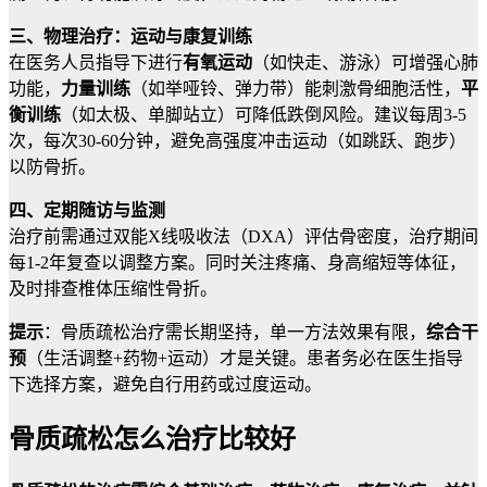
三、物理治疗：运动与康复训练
在医务人员指导下进行
有氧运动
（如快走、游泳）可增强心肺
功能，
力量训练
（如举哑铃、弹力带）能刺激骨细胞活性，
平
衡训练
（如太极、单脚站立）可降低跌倒风险。建议每周3-5
次，每次30-60分钟，避免高强度冲击运动（如跳跃、跑步）
以防骨折。
四、定期随访与监测
治疗前需通过双能X线吸收法（DXA）评估骨密度，治疗期间
每1-2年复查以调整方案。同时关注疼痛、身高缩短等体征，
及时排查椎体压缩性骨折。
提示
：骨质疏松治疗需长期坚持，单一方法效果有限，
综合干
预
（生活调整+药物+运动）才是关键。患者务必在医生指导
下选择方案，避免自行用药或过度运动。
骨质疏松怎么治疗比较好