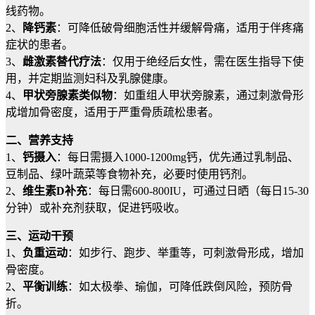
线药物。
2、
降钙素
：可降低破骨细胞活性并缓解骨痛，适用于伴疼痛
症状的患者。
3、
雌激素替代疗法
：仅用于绝经后女性，需在医生指导下使
用，并定期监测妇科及乳腺健康。
4、
甲状旁腺素类似物
：如重组人甲状旁腺素，通过刺激骨形
成增加骨密度，适用于严重骨质疏松患者。
二、营养支持
1、
钙摄入
：每日需摄入1000-1200mg钙，优先通过乳制品、
豆制品、绿叶蔬菜等食物补充，必要时使用钙剂。
2、
维生素D补充
：每日需600-800IU，可通过日晒（每日15-30
分钟）或补充剂获取，促进钙吸收。
三、运动干预
1、
负重运动
：如步行、跑步、举重等，可刺激骨形成，增加
骨密度。
2、
平衡训练
：如太极拳、瑜伽，可降低跌倒风险，预防骨
折。