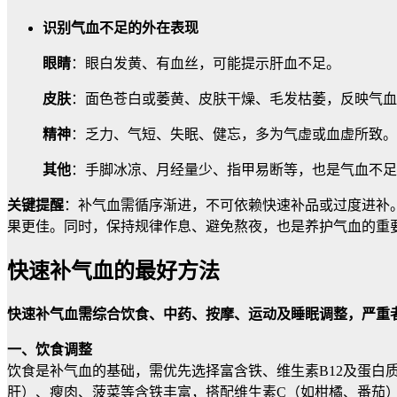
识别气血不足的外在表现
眼睛
：眼白发黄、有血丝，可能提示肝血不足。
皮肤
：面色苍白或萎黄、皮肤干燥、毛发枯萎，反映气血
精神
：乏力、气短、失眠、健忘，多为气虚或血虚所致。
其他
：手脚冰凉、月经量少、指甲易断等，也是气血不足
关键提醒
：补气血需循序渐进，不可依赖快速补品或过度进补
果更佳。同时，保持规律作息、避免熬夜，也是养护气血的重
快速补气血的最好方法
快速补气血需综合饮食、中药、按摩、运动及睡眠调整，严重
一、饮食调整
饮食是补气血的基础，需优先选择富含铁、维生素B12及蛋白
肝）、瘦肉、菠菜等含铁丰富，搭配维生素C（如柑橘、番茄