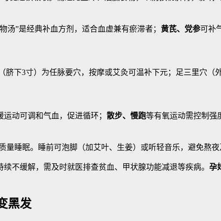
四物汤”是经典补血方剂，适合血虚兼有瘀滞者；
黄芪、党参
可补
（脐下3寸）为任脉要穴，按摩或艾灸可温补下元；足三里穴（
缓运动可调和气血，促进循环；
散步、慢跑
等有氧运动需控制强
时高质量睡眠。睡前可泡脚（加艾叶、生姜）或听轻音乐，避免熬
持续不缓解，需及时就医排查贫血、甲状腺功能减退等疾病。
孕
变黑发