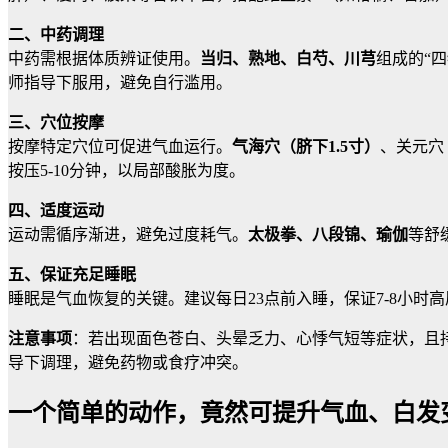
二、中药调理
中药需根据体质辨证使用。
当归、熟地、白芍、川芎
组成的“
师指导下服用，避免自行滥用。
三、穴位按摩
按摩特定穴位可促进气血运行。
气海穴（脐下1.5寸）
、关元穴
按压5-10分钟，以局部酸胀为度。
四、适度运动
运动需循序渐进，避免过度耗气。
太极拳、八段锦、瑜伽
等舒
五、保证充足睡眠
睡眠是气血恢复的关键。建议每日23点前入睡，保证7-8小
注意事项
：若出现面色苍白、头晕乏力、心悸气短等症状，且
导下调理，避免药物或食疗冲突。
一个简单的动作，竟然可提升气血、白发