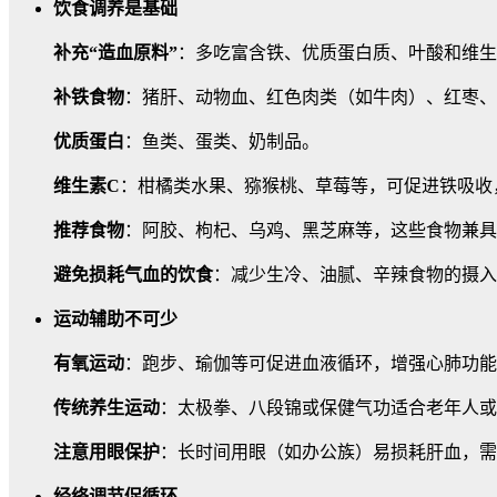
饮食调养是基础
补充“造血原料”
：多吃富含铁、优质蛋白质、叶酸和维生
补铁食物
：猪肝、动物血、红色肉类（如牛肉）、红枣、
优质蛋白
：鱼类、蛋类、奶制品。
维生素C
：柑橘类水果、猕猴桃、草莓等，可促进铁吸收
推荐食物
：阿胶、枸杞、乌鸡、黑芝麻等，这些食物兼具
避免损耗气血的饮食
：减少生冷、油腻、辛辣食物的摄入
运动辅助不可少
有氧运动
：跑步、瑜伽等可促进血液循环，增强心肺功能
传统养生运动
：太极拳、八段锦或保健气功适合老年人或
注意用眼保护
：长时间用眼（如办公族）易损耗肝血，需
经络调节促循环