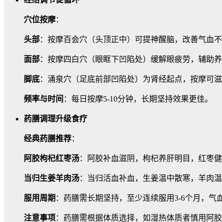
穴位按摩
：
头部
：按摩百会穴（头顶正中）可提神醒脑，改善气血不
面部
：按摩四白穴（眼眶下凹陷处）缓解眼疲劳，辅助养
脚底
：涌泉穴（足底前部凹陷处）为肾经起点，按摩可滋
频率与时间
：每日按摩5-10分钟，长期坚持效果更佳。
药膳调理升级食疗
经典药膳推荐
：
阿胶枸杞红枣汤
：阿胶补血滋阴，枸杞养肝明目，红枣健
当归生姜羊肉汤
：当归活血补血，生姜温中散寒，羊肉温
服用周期
：药膳需长期坚持，至少连续服用3-6个月，气
注意事项
：药膳需根据体质选择，如湿热体质者慎用阿胶