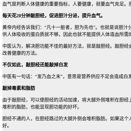
血气是判断人体健康的重要指标，人要健康，就要血气充足。而
每天花20分钟敲胆经，
促进胆汁分泌，提升血气。
黄帝内经告诉我们：“凡十一脏者，胆为先也”。也就是说胆
供人体吸收的蛋白质就不够，因此也就不能提供人体造血所需
中医认为，解决胆功能不佳的最好方法，就是敲胆经。敲胆经
改善健康的方法。
不仅如此，敲胆经还能敲掉白发
中医有一句话：“发乃血之末”，意思是营养供应不足会造成白
敲掉毒素和脂肪
由于敲胆经，可以使胆经的活动加速，将大腿外侧堆积在胆经
堆积的脂肪，也能显现胆功能的好坏。
胆经不通的人，在胆经路过的大腿外侧会堆积脂肪。如果这个
好。