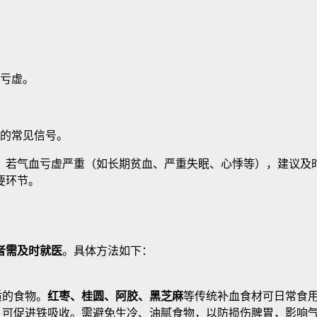
亏虚。
的常见信号。
。若气血亏虚严重（如长期贫血、严重失眠、心悸等），建议及
要环节。
者需及时就医
。具体方法如下：
质的食物。
红枣、桂圆、阿胶、黑芝麻
等传统补血食材可日常食
）可促进铁吸收。需避免生冷、油腻食物，以防损伤脾胃，影响