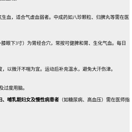
气生血，适合气虚血弱者。中成药如八珍颗粒、归脾丸等需在医
外膝眼下3寸）为胃经合穴，常按可健脾和胃、生化气血。每日
度，以微汗不喘为宜。运动后补充温水，避免大汗伤津。
夜及过度用脑。
妇、哺乳期妇女及慢性病患者
（如糖尿病、高血压）需在医师指