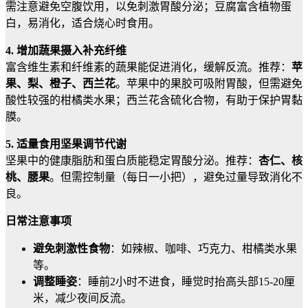
需注意避免空腹饮用，以免刺激胃酸分泌；豆腐富含植物蛋
白，易消化，适合烧心时食用。
4. 增加蔬果摄入补充纤维
富含维生素和纤维素的蔬果能促进消化，缓解反流。推荐：
苹
果、梨、橙子、西兰花
。苹果中的果胶可吸附胃酸，但需避免
酸性较强的柑橘类水果；西兰花含硫化合物，有助于保护胃黏
膜。
5. 适量食用坚果调节代谢
坚果中的健康脂肪和蛋白质能稳定胃酸分泌。推荐：
杏仁、核
桃、腰果
。但需控制量（每日一小把），避免过量导致消化不
良。
日常注意事项
避免刺激性食物
：如辣椒、咖啡、巧克力、柑橘类水果
等。
调整睡姿
：睡前2小时不进食，睡觉时抬高头部15-20厘
米，减少夜间反流。