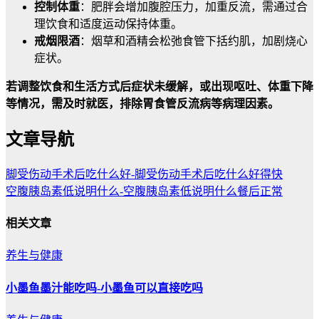
控制体重
：肥胖会增加腹腔压力，加重反流，需通过合
理饮食和适度运动保持体重。
戒烟限酒
：烟草和酒精会松弛食管下括约肌，加剧烧心
症状。
若调整饮食和生活方式后症状未缓解，或出现呕吐、体重下降
等情况，需及时就医，排除胃食管反流病等病理因素。
文章导航
脚受伤动手术后吃什么好-脚受伤动手术后吃什么好得快
空腹胰岛素低说明什么-空腹胰岛素低说明什么餐后正常
相关文章
养生与健康
小墨鱼墨汁能吃吗-小墨鱼可以直接吃吗