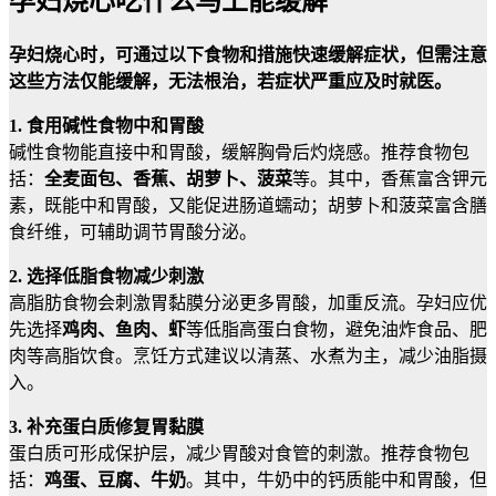
孕妇烧心吃什么马上能缓解
孕妇烧心时，可通过以下食物和措施快速缓解症状，但需注意
这些方法仅能缓解，无法根治，若症状严重应及时就医。
1. 食用碱性食物中和胃酸
碱性食物能直接中和胃酸，缓解胸骨后灼烧感。推荐食物包
括：
全麦面包、香蕉、胡萝卜、菠菜
等。其中，香蕉富含钾元
素，既能中和胃酸，又能促进肠道蠕动；胡萝卜和菠菜富含膳
食纤维，可辅助调节胃酸分泌。
2. 选择低脂食物减少刺激
高脂肪食物会刺激胃黏膜分泌更多胃酸，加重反流。孕妇应优
先选择
鸡肉、鱼肉、虾
等低脂高蛋白食物，避免油炸食品、肥
肉等高脂饮食。烹饪方式建议以清蒸、水煮为主，减少油脂摄
入。
3. 补充蛋白质修复胃黏膜
蛋白质可形成保护层，减少胃酸对食管的刺激。推荐食物包
括：
鸡蛋、豆腐、牛奶
。其中，牛奶中的钙质能中和胃酸，但