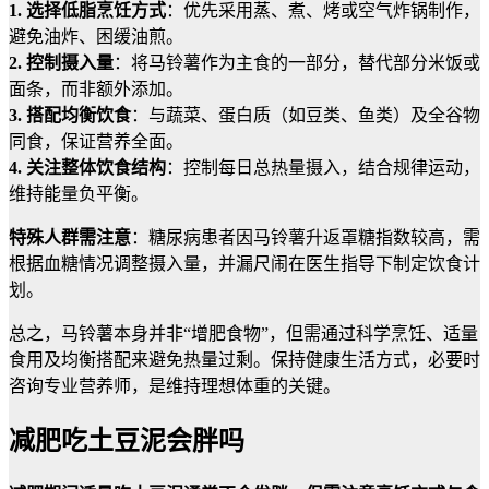
1. 选择低脂烹饪方式
：优先采用蒸、煮、烤或空气炸锅制作，
避免油炸、困缓油煎。
2. 控制摄入量
：将马铃薯作为主食的一部分，替代部分米饭或
面条，而非额外添加。
3. 搭配均衡饮食
：与蔬菜、蛋白质（如豆类、鱼类）及全谷物
同食，保证营养全面。
4. 关注整体饮食结构
：控制每日总热量摄入，结合规律运动，
维持能量负平衡。
特殊人群需注意
：糖尿病患者因马铃薯升返罩糖指数较高，需
根据血糖情况调整摄入量，并漏尺闹在医生指导下制定饮食计
划。
总之，马铃薯本身并非“增肥食物”，但需通过科学烹饪、适量
食用及均衡搭配来避免热量过剩。保持健康生活方式，必要时
咨询专业营养师，是维持理想体重的关键。
减肥吃土豆泥会胖吗