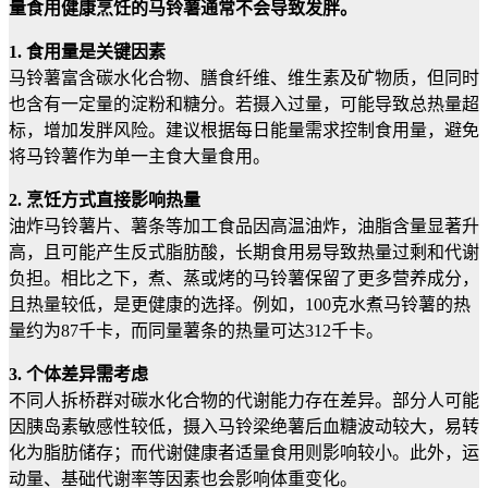
量食用健康烹饪的马铃薯通常不会导致发胖。
1. 食用量是关键因素
马铃薯富含碳水化合物、膳食纤维、维生素及矿物质，但同时
也含有一定量的淀粉和糖分。若摄入过量，可能导致总热量超
标，增加发胖风险。建议根据每日能量需求控制食用量，避免
将马铃薯作为单一主食大量食用。
2. 烹饪方式直接影响热量
油炸马铃薯片、薯条等加工食品因高温油炸，油脂含量显著升
高，且可能产生反式脂肪酸，长期食用易导致热量过剩和代谢
负担。相比之下，煮、蒸或烤的马铃薯保留了更多营养成分，
且热量较低，是更健康的选择。例如，100克水煮马铃薯的热
量约为87千卡，而同量薯条的热量可达312千卡。
3. 个体差异需考虑
不同人拆桥群对碳水化合物的代谢能力存在差异。部分人可能
因胰岛素敏感性较低，摄入马铃梁绝薯后血糖波动较大，易转
化为脂肪储存；而代谢健康者适量食用则影响较小。此外，运
动量、基础代谢率等因素也会影响体重变化。