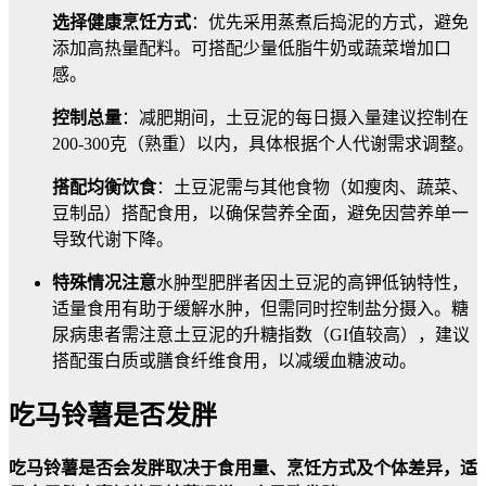
选择健康烹饪方式
：优先采用蒸煮后捣泥的方式，避免
添加高热量配料。可搭配少量低脂牛奶或蔬菜增加口
感。
控制总量
：减肥期间，土豆泥的每日摄入量建议控制在
200-300克（熟重）以内，具体根据个人代谢需求调整。
搭配均衡饮食
：土豆泥需与其他食物（如瘦肉、蔬菜、
豆制品）搭配食用，以确保营养全面，避免因营养单一
导致代谢下降。
特殊情况注意
水肿型肥胖者因土豆泥的高钾低钠特性，
适量食用有助于缓解水肿，但需同时控制盐分摄入。糖
尿病患者需注意土豆泥的升糖指数（GI值较高），建议
搭配蛋白质或膳食纤维食用，以减缓血糖波动。
吃马铃薯是否发胖
吃马铃薯是否会发胖取决于食用量、烹饪方式及个体差异，适