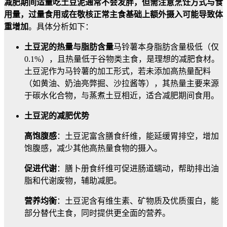
减肥期间适量吃土豆泥通常不会发胖，但需注意烹饪方式与食
用量，过量食用或在敬核正常主食基础上额外摄入可能导致体
重增加
。具体分析如下：
土豆泥的热量与脂肪含量
马铃薯本身脂肪含量极低（仅
0.1%），且热量低于谷物类主食，是理想的减肥食材。
土豆泥作为马铃薯的加工形式，若未添加高热量配料
（如黄油、奶油亮弊掘、沙拉酱等），其热量主要来源
于碳水化合物，与蒸煮土豆相近，适合减肥期间食用。
土豆泥的减肥优势
高饱腹感
：土豆泥富含膳食纤维，能延缓胃排空，增加
饱腹感，减少其他高热量食物的摄入。
促进代谢
：膳卜册食纤维可促进肠道蠕动，帮助排出油
脂和代谢废物，辅助减肥。
营养均衡
：土豆泥含有维生素、矿物质及优质蛋白，能
部分替代主食，同时提供更全面的营养。