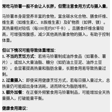
常吃马铃薯一般不会让人长胖，但需注意食用方式与摄入量
。
马铃薯本身是营养丰富的食物，富含碳水化合物、膳食纤维、
维生素（如维生素C、B族维生素）及矿物质（如钾、镁）。
其热量相对较低（每100克约87千卡），且膳食纤维含量较
高，可增强饱腹感，减少其他高热量食物的摄入，有助于控制
体重。
但以下情况可能导致体重增加
：
1. 不当的烹饪方式
：若将马铃薯制成油炸食品（如薯条、薯
片），或加入大量油脂、糖分（如奶油土豆泥、油炸土豆
饼），会显著提高热量和脂肪含量，长期食用易导致热量过
剩。
2. 过量摄入
：即使采用健康烹饪方式，若每日摄入量过大，总
热量仍可能超出身体消耗，进而转化为脂肪堆积。
3. 额外加餐
：在正餐外频繁食用马铃薯制品，可能增加全天热
量摄入，打破能量平衡。
健康食用建议
：