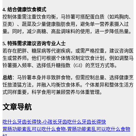
4. 结合健康饮食模式
控制体重需注重饮食均衡，马铃薯可搭配蛋白质（如鸡胸肉、
豆类）、蔬菜及少量健康脂肪食用，避免单一营养素摄入过
量。同时，减少高糖、高盐调味料的使用，进一步降低热量。
5. 特殊需求建议咨询专业人士
若存在肥胖、糖尿病等代谢疾病，或需严格控重，建议咨询医
生或营养师。他们可根据个体情况制定饮食计划，例如调整马
铃薯摄入频率、选择低升糖指数（GI）的烹饪方式等。
总结
：马铃薯本身并非致胖食物，但需控制总量、选择健康烹
饪旅渣猛方法，并融入均衡饮食体系。个体差异和整体生活方
式同样重要，科学食用可兼顾营养与体重管理。
文章导航
吃什么牙齿长得快-小孩长牙齿吃什么牙齿长得快
胃肠功能紊乱可以吃什么食物-胃肠功能紊乱可以吃什么食物