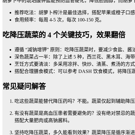
胡萝卜中的琥珀酸钾盐能预防血管硬化，降低胆固醇，而胡萝卜
推荐吃法：胡萝卜榨汁是最佳选择，搭配苹果或橙子口感
食用频率：每周 4-5 次，每次 100-150 克。
吃降压蔬菜的 4 个关键技巧，效果翻倍
遵循 “减钠增钾” 原则：吃降压蔬菜时，要减少食盐、
深色蔬菜占一半：除了上述 5 种，西兰花、黑木耳、海带
烹饪方式要清淡：多采用凉拌、快炒、清蒸、煮汤的方式
搭配合理膳食模式：可以参考 DASH 饮食模式，将降
常见疑问解答
吃这些蔬菜能替代降压药吗？不能。蔬菜仅起到辅助降压
有没有蔬菜是高血压患者需要避免的？没有绝对禁忌的蔬
搭配大量肥肉或高钠酱料。
坚持吃降压蔬菜，多久能看到效果？蔬菜降压是循序渐进的过