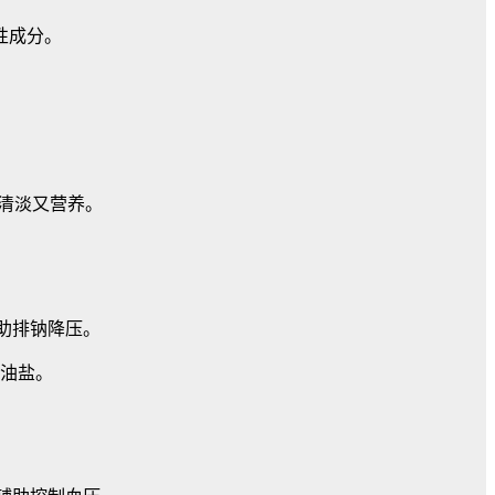
性成分。
。
，清淡又营养。
助排钠降压。
放油盐。