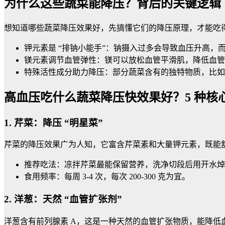
为什么这些蔬菜能降压？背后的关键逻辑
想知道哪些蔬菜降压效果好，先搞懂它们的降压原理，才能吃
钾元素是 “排钠小能手”：钠摄入过多会导致血压升高
镁元素调节血管弹性：镁可以放松血管平滑肌，降低血管
特殊活性成分助力降压：部分蔬菜含有的独特物质，比如
高血压吃什么蔬菜降压快效果好？5 种核
1. 芹菜：降压 “明星菜”
芹菜的降压效果广为人知，它富含芹菜素和大量钾元素，既能
推荐吃法：凉拌芹菜最能保留营养，洗净切段后用开水焯
食用频率：每周 3-4 次，每次 200-300 克为宜。
2. 洋葱：天然 “血管扩张剂”
洋葱含有前列腺素 A，这是一种天然的血管扩张物质，能降