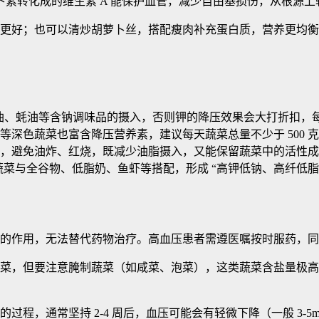
素转化成的维生素 A 能保护血管，减少自由基损伤，从根源上
更好；也可以清炒胡萝卜丝，搭配瘦肉补充蛋白质，营养更均衡
酱油、蚝油等含钠调味品的摄入，否则钾的降压效果会大打折扣，每
等深色蔬菜也富含降压营养素，建议每天蔬菜总量不少于 500 克
，避免油炸、红烧，既减少油脂摄入，又能保留蔬菜中的活性成
压蔬菜与全谷物、低脂奶、鱼虾等搭配，形成 “高钾低钠、高纤低脂
的作用，无法替代药物治疗。高血压患者需遵医嘱按时服药，同
菜，但要注意腌制蔬菜（如咸菜、泡菜），这类蔬菜含盐量极高
程，通常坚持 2-4 周后，血压可能会有轻微下降（一般 3-