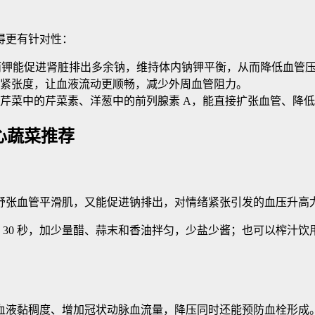
得更有针对性：
，而钾能促进肾脏排出多余钠，维持体内钠钾平衡，从而降低血管
紧张度，让血液流动更顺畅，减少外周血管阻力。
芹菜中的芹菜素、洋葱中的前列腺素 A，能直接扩张血管、降
心蔬菜推荐
舒张血管平滑肌，又能促进钠排出，对情绪紧张引发的血压升高
 30 秒，加少量醋、蒜末和香油拌匀，少盐少酱；也可以榨汁
低血液黏稠度、增加冠状动脉血流量，降压同时还能预防血栓形成