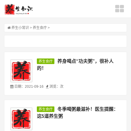
养生小常识
>
养生食疗
>
养身喝点“功夫粥”，很补人
养生食疗
的！
日期：2021-09-16
浏览：
次
冬季喝粥最滋补！医生提醒：
养生食疗
这5道养生粥