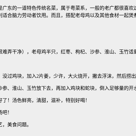
是广东的一道特色传统名菜，属于粤菜系，一般的老广都很喜欢
别适合脑力劳动者饮用。而且，搭配老母鸡以及其他食材一起煲
很难弄干净），老母鸡半只，红枣、枸杞、沙参、淮山、玉竹适
，没过鸡块，加入2片姜，少许，大火烧开，撇去浮沫，然后捞
沙参、淮山、玉竹放下去，再加入鸡块和蛇块，倒入足够量的开水
好了！汤色鲜亮，清甜，滋补，特别好喝！
汤吧！
艺，美食问题。