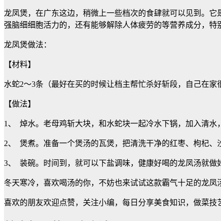
龙凤煲，在广东这边，稍微上一些档次的食肆就可以见到。它
强脑细细胞活力的，还有能够解除人体疲劳的等营养成分，特
龙凤煲做法：
【材料】
水蛇2～3条（最好在买的时候让档主帮忙杀好斩段，自己在家
【做法】
1、 焯水。老母鸡斩大块，和水蛇块一起冷水下锅，加入清水
2、 煲煮。准备一个煲汤的瓦煲，把清洗干净的红枣、枸杞、
3、 装碗。时间到，就可以下盐调味，健康好喝的龙凤汤就做
冬天寒冷，喜欢喝汤的你，不妨也来试试这款霸气十足的龙凤
喜欢的朋友欢迎点赞，关注小编，每日分享美食知识，做菜技