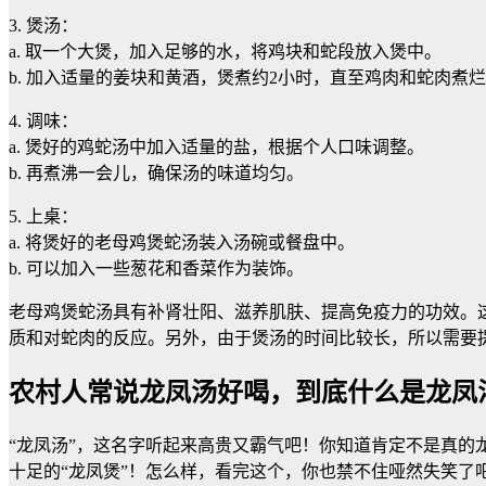
3. 煲汤：
a. 取一个大煲，加入足够的水，将鸡块和蛇段放入煲中。
b. 加入适量的姜块和黄酒，煲煮约2小时，直至鸡肉和蛇肉煮
4. 调味：
a. 煲好的鸡蛇汤中加入适量的盐，根据个人口味调整。
b. 再煮沸一会儿，确保汤的味道均匀。
5. 上桌：
a. 将煲好的老母鸡煲蛇汤装入汤碗或餐盘中。
b. 可以加入一些葱花和香菜作为装饰。
老母鸡煲蛇汤具有补肾壮阳、滋养肌肤、提高免疫力的功效。
质和对蛇肉的反应。另外，由于煲汤的时间比较长，所以需要
农村人常说龙凤汤好喝，到底什么是龙凤
“龙凤汤”，这名字听起来高贵又霸气吧！你知道肯定不是真的龙
十足的“龙凤煲”！怎么样，看完这个，你也禁不住哑然失笑了