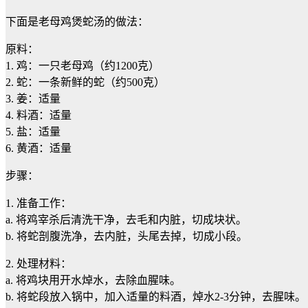
下面是老母鸡煲蛇汤的做法：
原料：
1. 鸡：一只老母鸡（约1200克）
2. 蛇：一条新鲜的蛇（约500克）
3. 姜：适量
4. 料酒：适量
5. 盐：适量
6. 黄酒：适量
步骤：
1. 准备工作：
a. 将鸡宰杀后清洗干净，去毛和内脏，切成块状。
b. 将蛇剖腹洗净，去内脏，头尾去掉，切成小段。
2. 处理材料：
a. 将鸡块用开水焯水，去除血腥味。
b. 将蛇段放入锅中，加入适量的料酒，焯水2-3分钟，去腥味。