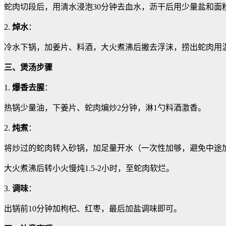
蛇肉切段后，用清水浸泡30分钟去血水，沥干后用少量盐和面
2.
焯水
：
冷水下锅，加姜片、料酒，大火煮沸后撇去浮沫，捞出蛇肉用
三、煲汤步骤
1.
爆香去腥
：
热锅少量油，下姜片、蛇肉煸炒2分钟，淋1勺料酒激香。
2.
炖煮
：
将炒过的蛇肉转入砂锅，加足量开水（一次性加够，避免中途
大火煮沸后转小火慢炖1.5-2小时，至蛇肉软烂。
3.
调味
：
出锅前10分钟加枸杞、红枣，最后加盐调味即可。