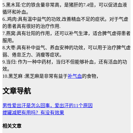
5.黑木耳:它的铁含量非常高，是猪肝的7.4倍，可以促进血液
循环和补血。
6..鸡肉:具有温中益气的功效,改善精血不足的症状。对于气虚
的患者具有很好的治疗作用.
7.燕窝:具有壮阳的作用，还可以补气生津，适合脾气虚得患者
服用。
8.大枣:具有补中益气、养血安神的功效，可以用于治疗脾气虚
弱、倦怠乏力、消瘦等症状。
9.当归: 作为一种中药材，当归不但能够补血，还有活血的功
效。
10.黑芝麻 :黑芝麻是非常有益于
补气血
的食物，
文章导航
男性爱出汗是怎么回事，爱出汗的11个原因
拔罐减肥有用吗？有没有效果
相关文章