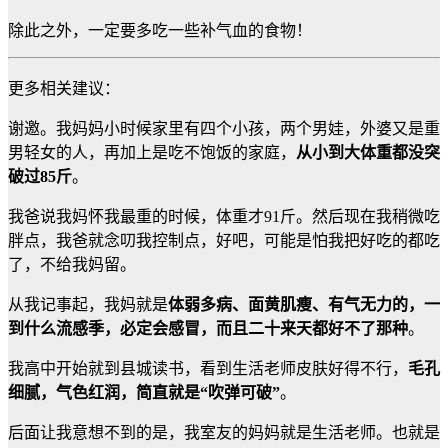
除此之外，一定要多吃一些补气血的食物！
更多相关建议：
谢邀。我妈妈小时候家里有四个小孩，两个男娃，外婆又是重
男轻女的人，再加上是吃不饱饭的家庭，
从小到大体重都没突
破过85斤
。
我爸说我妈怀我最重的时候，体重才91斤。然后现在我稍微吃
胖点，我爸就念叨我控制点，好吧，可能是怕我把好吃的都吃
了，不给我妈留。
从我记事起，我妈就是
体弱多病、面黄肌瘦、有气无力的，一
到什么流感季，必定会感冒，而且二十来天都好不了那种
。
我高中开始就到县城读书，看到生活老师皮肤好得不行，
毛孔
细腻，气色红润，简直就是“吹弹可破”
。
后面让我意想不到的是，我室友的妈妈就是生活老师。也就是