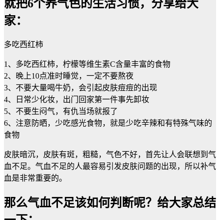
就把6个养气色的生活习惯，分享给大
家：
多吃西红柿
1、多吃西红柿，柠檬等维生素C含量丰富的食物
2、晚上10点准时睡觉，一定不要熬夜
3、不要大量喝牛奶，会引起皮肤痘痘的出现
4、日常少化妆，出门回家第一件事先卸妆
5、不要生闷气，有仇当场就报了
6、注意防晒，少吃感光食物，就是少吃辛辣和有特殊气味的
食物
皮肤暗沉，皮肤有斑，粗糙，气色不好，首先让人会联想到气
血不足。气血不足的人最容易引发皮肤问题的出现，所以补气
血是非常重要的。
那么气血不足该如何判断呢？给大家总结
一下：