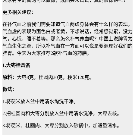
大家有空的真的可以做做，成品买来试试，真的很惊艳~↓↓
更多相关建议：
在补气血之前我们需要知道气血两虚身体会有什么样的表现。
气血虚的表现为面色白或者黄，不想说话，经常感觉累，没力
气，心慌，睡不着等。那么怎么补气养血呢？中医上说脾胃为
气血生化之源，所以补气血在一方面可以说是要调理好我们的
脾胃。今天为大家推荐2款补气血的药膳。
1.大枣桂圆粥
原料：
大枣8克，桂圆肉30克，粳米120克。
做法：
1.将粳米放入盆中用清水淘洗干净。
2.把桂圆肉和大枣分别放入盆中用清水洗净，大枣去核。
3.将粳米、桂圆肉、大枣分别放入砂锅中，加适量清水。