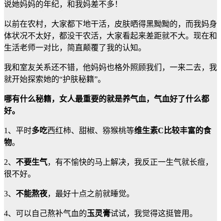
说她妈妈的年纪，和我妈差不多！
以前在农村，大家都下地干活，皮肤晒得黑黝黝的，而我妈身
体状况不太好，都没干农活，大家看起来差距就不大。现在和
生活老师一对比，简直颠覆了我的认知。
我和室友关系还不错，他妈妈也格外照顾我们，一来二去，我
就开始探索她的“护肤秘籍”。
哪有什么秘籍，女人最重要的就是养气血，气血好了什么都
好。
1、平时
多吃
西红柿、甜椒、猕猴桃等
维生素C比较丰富的食
物
。
2、
不要生气
，有不愉快的马上解决，我反正一生气就长痘，
很不好。
3、
不能熬夜
，最好十点之前就睡觉。
4、可以自己熬补气血的
玉灵膏
试试，我觉得这挺管用。