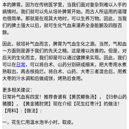
本的脾胃。因为在传统医学里，当我们面对复杂到难以入手的
病情时。我们就可以先从培补脾胃开始。而古人所运用的道理
也很简单。那就是在观其大地时，可以生养万物。因此，当我
们的脾土强大以后，就可生化气血来濡养全身脏腑及四肢百
骸。
因此，就培补气血而言，脾胃为气血生化之源。当然，气和血
一方面则是源于我们的先天之精。这是难以改善的。但是，对
后天的生化而言，我们却是可以通过健脾来实现。因此，我们
可以在
日常
，可以将白术、山药分别研成细末，把大枣用水煮
熟取出，再去核捣烂。将白术、山药、大枣三者混合后，用煮
大枣的汁水调和后做成饼，烤熟后食用。
更多相关建议：
日常补气血有四宜！推荐食谱有【黄芪鲫鱼汤】，【归参山药
猪腰】，【黄金猪肘煲】现在介绍【花生红枣汁】的做法！
【用料】:【做法】:
一，花生仁用温水泡半小时，取皮。