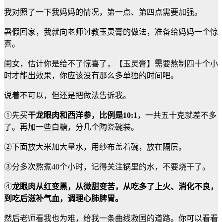
我对照了一下我妈妈的情况，第一点、第四点需要加强。
暑假回家，我就向老师讨教玉灵膏的做法，准备给妈妈一个惊
喜。
闺女，估计你是给不了惊喜了，【玉灵膏】需要熬制四十个小
时才能出效果，你应该没有那么多单独的时间吧。
说着不可以，但还是把做法告诉我。
①先买
干龙眼肉和西洋参，比例是10:1
，一共五十克就差不多
了。再加一些白糖，分几个陶瓷碗装。
②下面放大米加大量水，用纱布盖着碗，放在隔层。
③分多次熬煮40个小时，记得关注锅里的水，不要烧干了。
④
龙眼肉从红变黑，从微甜变苦，从吃多了上火、消化不良，
到吃后滋补气血，调理心肺脾胃。
然后老师看我也为难，给我一条曲线救国的道路。你可以看看