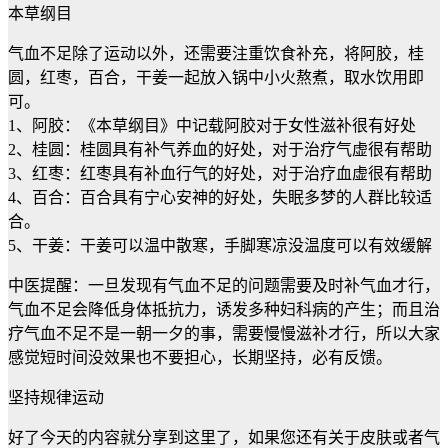
本草纲目
气血不足除了运动以外，还需要注重饮食补充，将阿胶，桂
圆，红枣，百合，干姜一起放入锅中小火熬煮，取水饮用即
可。
1、阿胶：《本草纲目》中记载阿胶对于女性滋补很有好处
2、桂圆：桂圆具有补气养血的好处，对于治疗气虚很有帮助
3、红枣：红枣具有补血行气的好处，对于治疗血虚很有帮助
4、百合：百合具有宁心安神的好处，失眠多梦的人群比较适
合。
5、干姜：干姜可以温中散寒，手脚寒凉没温度可以有效缓解
中医提醒：一旦发现有气血不足的问题需要及时补气血才行，
气血不足会降低身体抵抗力，诱发多种妇科病的产生；而且治
疗气血不足不是一朝一夕的事，需要慢慢滋补才行，所以大家
感觉短时间没效果也不要担心，长期坚持，必有反馈。
坚持规律运动
好了今天的内容就分享到这里了，如果您还有关于皮肤或者气