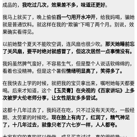
成品的，
我吃过几次，效果差不多，味道还更好
。
我马上就买了，晚上偷偷
舀一勺用开水冲开
，给我妈喝，骗她
就是普通饮料。就这样在我的“欺骗”下喝了两个月。别说，效
果确实看得见。
以前她整个夏天不能吹空调，连风扇也很少吹。
那天她睡前忘
了关风扇，要平时绝对就感冒了，但这次居然一点事情没有。
我妈虽然脾气蛮好，不容易生气，但是整个人说话软绵绵的，
看着也没精神。但是这个暑假
情绪明显高了，笑得多了。
在我快去上学的时候，就把我的宝贝拿出来，嘱咐她每天都要
喝。后来才知道，这个
【玉灵膏】在央视的《百家讲坛》上多
次被罗大伦老师分享，让女性朋友多多尝试。
这都十几年过去了，我妈还在吃，只不过没有天天吃，一般经
期、太劳累的时候吃。
现在脸上有肉了，红润了，精气神足
了，十几年过去，就像只老了六七岁一样，人人都夸。